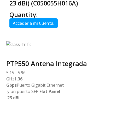
23 dBi) (C050055H016A)
Quantity:
Acceder a mi Cuenta.
PTP550 Antena Integrada
5.15 - 5.96
GHz
1.36
Gbps
Puerto Gigabit Ethernet
y un puerto SFP
Flat Panel
23 dBi