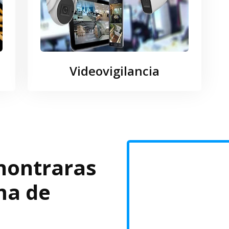
Videovigilancia
nontraras
ma de