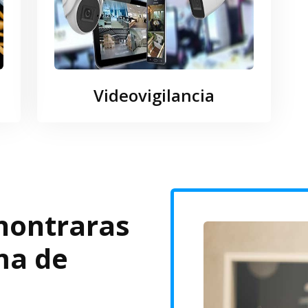
Videovigilancia
nontraras
ma de