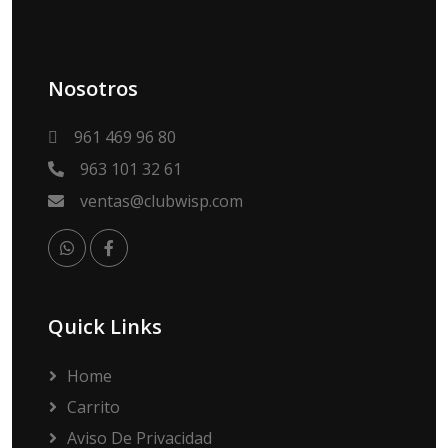
Nosotros
961 469 96 80
963 101 32 61
ventas@clubwisp.com
Quick Links
Home
Carrito
Aviso De Privacidad